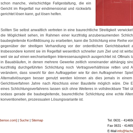
schon manche, vielschichtige Fallgestaltung, die ein
Gericht im Regelfall nur eindimensional und rückwärts
gerichtet lösen kann, gut lösen helfen.
Sollten Sie selbst anwaltlich vertreten in eine baurechtliche Streitigkeit verwicke
die Möglichkeit sehen, im Rahmen einer kurzfristig anzuberaumenden Schlich
baubegleitende Konfliktlösung zu erarbeiten, kann die Schlichtung eine Reihe von
gegenüber der streitigen Verhandlung vor der ordentlichen Gerichtsbarkeit 
Insbesondere kommt sie im Regelfall wesentlich schneller zum Ziel und ist wirtsch
weil sie auf einen wechselseitigen Interessenausgleich ausgerichtet ist. Oftmals l
in Bauabläufen, in denen mehrere Gewerke zeitlich voneinander abhängig sind
kurzfristig durchgeführten Schlichtung noch Vertragsverhältnisse retten und 
verändern, dass sowohl für den Auftraggeber wie für den Auftragnehmer Spie
Alternativlösungen besser genutzt werden können als dies jemals in einem s
Gerichtsverfahren Jahre nach Abschluss einer Baustelle möglich wäre. Die E
eines Schlichtungsverfahrens lassen sich ohne Weiteres in vollstreckbare Titel ü
sodass gerade die baubegleitende, baurechtliche Schlichtung eine echte Alter
konventionellen, prozessualen Lösungsvariante ist.
[bense.com]
|
Suche
|
Sitemap
Tel. 0631 - 41465
Fax 0631 - 4146
E-Mail
info@facha