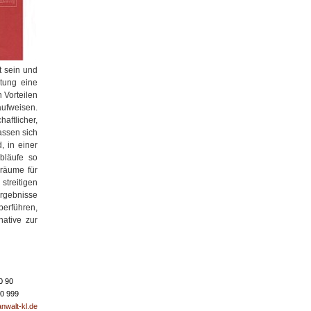
lt sein und
tung eine
 Vorteilen
aufweisen.
aftlicher,
assen sich
, in einer
Abläufe so
lräume für
treitigen
rgebnisse
berführen,
native zur
0 90
50 999
nwalt-kl.de