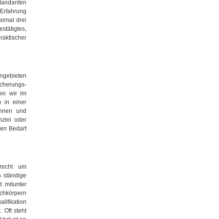
 Mandanten
 Erfahrung
ximal drei
tätigtes,
raktischer
engebieten
icherungs-
 wo wir im
 in einer
ginnen und
zlei oder
ten Bedarf
.
urecht um
 ständige
d mitunter
chkörpern
lifikation
 Oft steht