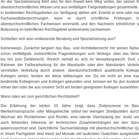
An der Spezialisierung führt also für den Anwalt kein Weg vorbei, der seinen
überdurchschnittliches Wissen und aus vielfältigen Fallgestaltungen gesammelte
in bestimmten Rechtsgebieten zur Verfügung stellen will. Erwirbt er eine oder ma
Fachanwaltsbezeichnungen, kann er durch schriftliche Prüfungen bes
überdurchschnittliches Fachwissen einerseits und den Nachweis erheblicher p
Befassung im betroffenen Rechtsgebiet andererseits nachweisen.
Schließen sich also umfassende Beratung und Spezialisierung aus?
Keineswegs. Zunächst tangiert das Bau- und Architektenrecht mit seinen Neb
schon vielfältigste, zivilrechtliche Fragestellungen vom Vertrags- über das Vers
bis hin zum Deliktsrecht. Ähnlich verhält es sich im Verwaltungsrecht. Dort,
Rahmen der Fallbearbeitung für die Mandantin oder den Mandanten Vorteile
vernetzten Vertretung durch andere, überdurchschnittlich qualifizierte Kolle
Kollegen sehen, binden wir diese fallbezogen ein. Da wir nicht an eine Kan
bestimmte Kolleginnen und Kollegen gebunden sind, können wir für den konkre
immer den oder die aus unserer Sicht am besten geeigneten Kollegen auswählen
Wann raten wir zum gerichtlichen Rechtsstreit?
Die Erfahrung der letzten 20 Jahre zeigt, dass Zivilprozesse im Ba
Werklohnansprüche oder Mängelrechte selbst bei wenigen Streitpunkten durch
Wechsel der Richterinnen und Richter, eine latente Überlastung der Justiz un
auch fehlendes Interesse an technischen Zusammenhängen bei den Spru
gekennzeichnet sind. Gerichtliche Sachverständige mit überdurchschnittlicher Qua
in ihrem Fachgebiet sind meist auf Monate mit laufenden Gutachten ausgelastet.