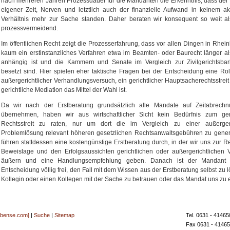
nach mehreren Jahren Prozessdauer für die Mandanten die Erkenntnis, dass der 
eigener Zeit, Nerven und letztlich auch der finanzielle Aufwand in keinem a
Verhältnis mehr zur Sache standen. Daher beraten wir konsequent so weit al
prozessvermeidend.
Im öffentlichen Recht zeigt die Prozesserfahrung, dass vor allen Dingen in Rhein
kaum ein erstinstanzliches Verfahren etwa im Beamten- oder Baurecht länger al
anhängig ist und die Kammern und Senate im Vergleich zur Zivilgerichtsbark
besetzt sind. Hier spielen eher taktische Fragen bei der Entscheidung eine Rol
außergerichtlicher Verhandlungsversuch, ein gerichtlicher Hauptsacherechtsstreit
gerichtliche Mediation das Mittel der Wahl ist.
Da wir nach der Erstberatung grundsätzlich alle Mandate auf Zeitabrechn
übernehmen, haben wir aus wirtschaftlicher Sicht kein Bedürfnis zum geri
Rechtsstreit zu raten, nur um dort die im Vergleich zu einer außergeri
Problemlösung relevant höheren gesetzlichen Rechtsanwaltsgebühren zu gener
führen stattdessen eine kostengünstige Erstberatung durch, in der wir uns zur R
Beweislage und den Erfolgsaussichten gerichtlichen oder außergerichtlichen
äußern und eine Handlungsempfehlung geben. Danach ist der Mandant 
Entscheidung völlig frei, den Fall mit dem Wissen aus der Erstberatung selbst zu l
Kollegin oder einen Kollegen mit der Sache zu betrauen oder das Mandat uns zu e
[bense.com]
|
Suche
|
Sitemap
Tel. 0631 - 41465
Fax 0631 - 4146