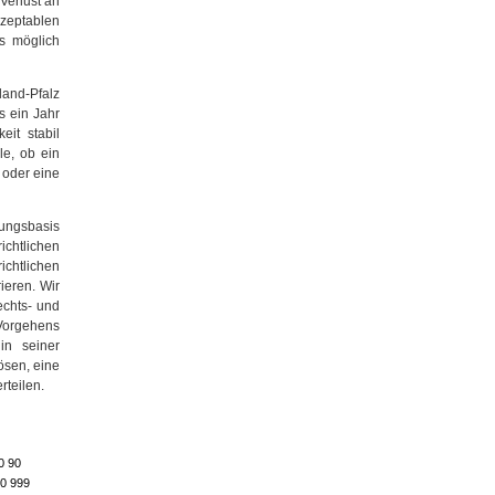
Verlust an
kzeptablen
s möglich
land-Pfalz
s ein Jahr
eit stabil
le, ob ein
 oder eine
ungsbasis
chtlichen
chtlichen
ieren. Wir
echts- und
 Vorgehens
in seiner
ösen, eine
rteilen.
0 90
50 999