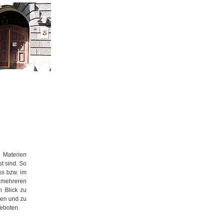
 Materien
st sind. So
ss bzw. im
mehreren
m Blick zu
ten und zu
geboten.