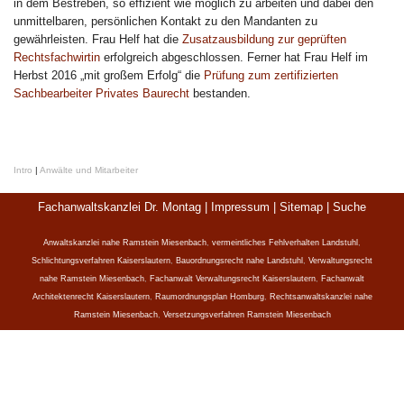
in dem Bestreben, so effizient wie möglich zu arbeiten und dabei den
unmittelbaren, persönlichen Kontakt zu den Mandanten zu
gewährleisten. Frau Helf hat die
Zusatzausbildung zur geprüften
Rechtsfachwirtin
erfolgreich abgeschlossen. Ferner hat Frau Helf im
Herbst 2016 „mit großem Erfolg“ die
Prüfung zum zertifizierten
Sachbearbeiter Privates Baurecht
bestanden.
Intro
|
Anwälte und Mitarbeiter
Fachanwaltskanzlei Dr. Montag |
Impressum
|
Sitemap
|
Suche
Anwaltskanzlei nahe Ramstein Miesenbach
,
vermeintliches Fehlverhalten Landstuhl
,
Schlichtungsverfahren Kaiserslautern
,
Bauordnungsrecht nahe Landstuhl
,
Verwaltungsrecht
nahe Ramstein Miesenbach
,
Fachanwalt Verwaltungsrecht Kaiserslautern
,
Fachanwalt
Architektenrecht Kaiserslautern
,
Raumordnungsplan Homburg
,
Rechtsanwaltskanzlei nahe
Ramstein Miesenbach
,
Versetzungsverfahren Ramstein Miesenbach