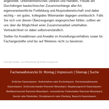
angestrebt. Unternehmerisches Denken und Handeln, Freude am
Durchdringen bautechnischer Zusammenhänge aller Art,
eigenverantwortliche Fortbildung und Akquisebereitschaft sind dabei
wichtig – ein gutes, kollegiales Miteinander dagegen unerlässlich. Falls
Sie sich von diesen Überzeugungen angesprochen fühlen, sollten wir
uns über die Möglichkeit einer Zusammenarbeit unterhalten.
Vertraulichkeit ist dabei selbstverständlich.
Stellen für Anwältinnen und Anwälte im Anstellungsverhältnis sowie für
Fachangestellte sind bis auf Weiteres nicht zu besetzen.
Intro
|
Anwälte und Mitarbeiter
|
Stellenangebote
Fachanwaltskanzlei Dr. Montag |
Impressum
|
Sitemap
|
Suche
Schlichter Kaiserslautern
,
Strafverfahren nahe Rockenhausen
,
Rechtsanwaltskanzlei
Kaiserslautern
,
Schimmelschaeden Ramstein Miesenbach
,
Bauplanungsrecht Kaiserslautern
,
Beihilferechtsstreit Ramstein Miesenbach
,
vermeintliches Fehlverhalten Ramstein Miesenbach
,
Kanzlei nahe Edenkoben
,
Disziplinarrecht nahe Otterberg
,
Baurecht Kaiserslautern