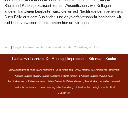
Rheinland-Pfalz spezialisiert von im Wesentlichen zwei Kollegen
anderer Kanzleien bearbeitet wird, die wir auf Nachfrage gern benennen.
Auch Fälle aus dem Ausländer- und Asylverfahrensrecht bearbeiten wir
nicht und verweisen Interessenten hier an Kollegen.
Intro
|
Tätigkeitsschwerpunkte
|
Sondermaterien des Verwaltungsrechts
Fachanwaltskanzlei Dr. Montag |
Impressum
|
Sitemap
|
Suche
Verwaltungsrecht nahe Rockenhausen
,
vermeintliches Fehlverhalten Kaiserslautern
,
Baurecht
Kaiserslautern
,
Bauschaeden Landstuhl
,
Beamtenrecht Kaiserslautern
,
Fachanwalt
Architektenrecht Kaiserslautern
,
ziviles Baurecht Kaiserslautern
,
Anwaltskanzlei nahe Neustadt
an der Weinstrasse
,
Raumordnungsplan Homburg
,
Schiedsrichtertaetigkeit nahe Bad
Duerkheim